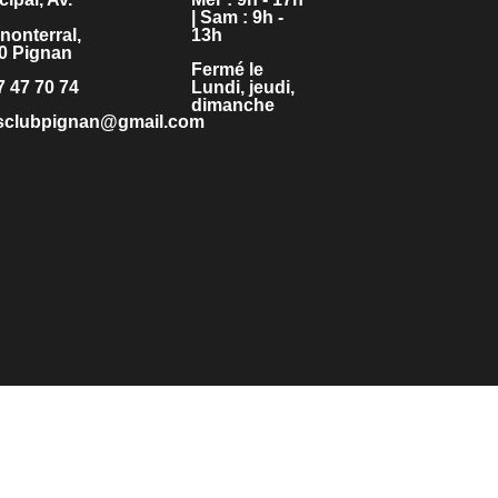
| Sam : 9h -
nonterral,
13h
0 Pignan
Fermé le
7 47 70 74
Lundi, jeudi,
dimanche
isclubpignan@gmail.com