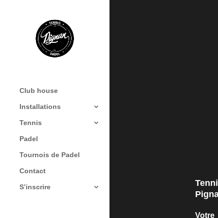
Découvrez n
Club house
In
Installations
Tennis
Padel
Tournois de Padel
Contact
Tenni
S’inscrire
Pign
Vot