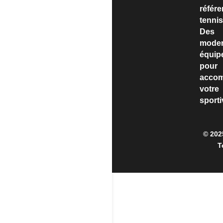
référ
tenni
Des i
mode
équip
po
acco
votr
sporti
© 202
T