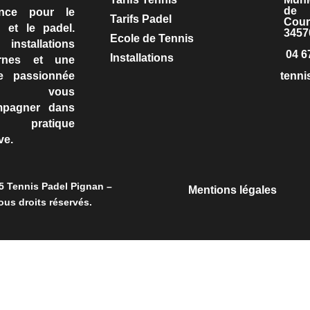
de
ence pour le
Tarifs Padel
Cour
s et le padel.
3457
Ecole de Tennis
nstallations
04 6
Installations
rnes et une
e passionnée
tenn
ur vous
mpagner dans
e pratique
ve.
5 Tennis Padel Pignan –
Mentions légales
ous droits réservés.