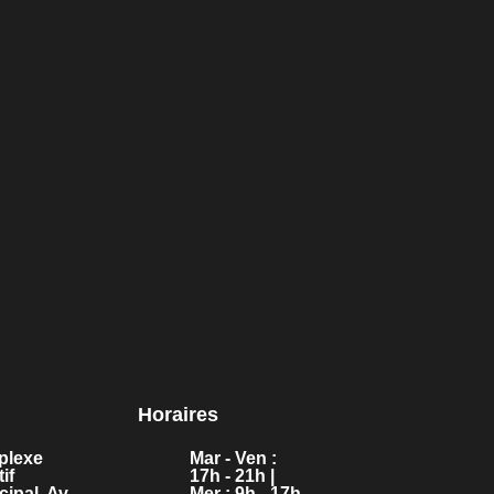
dre ?
ure tennis et/ou padel dès aujourd’hui
Inscription Padel
Horaires
plexe
Mar - Ven :
if
17h - 21h |
ipal, Av.
Mer : 9h - 17h