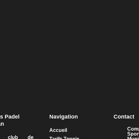
Prêt à nous rejoin
os tarifs saison 2025/2026 et commencez votre avent
scription Tennis
Inscription
Entrainements Adultes
s Padel
Navigation
Contact
an
Com
Accueil
Sport
re club de
Tarifs Tennis
Munic