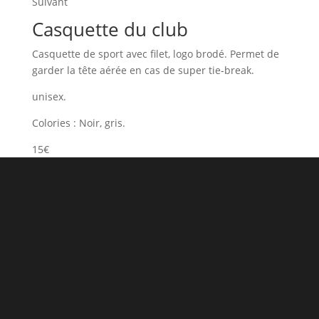
Suivant
Casquette du club
Casquette de sport avec filet, logo brodé. Permet de
garder la tête aérée en cas de super tie-break.
unisex.
Colories : Noir, gris.
15€
Prêt à nous rejoindre ?
Découvrez nos tarifs saison 2025/2026 et
commencez votre aventure tennis et/ou padel
dès aujourd’hui