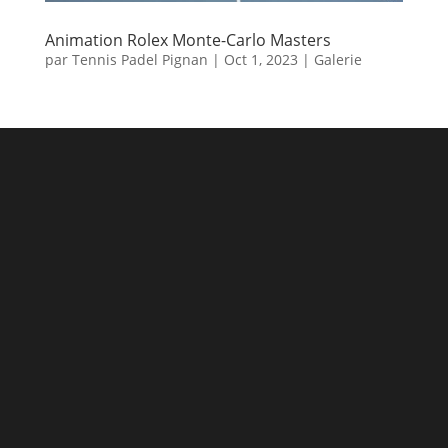
Animation Rolex Monte-Carlo Masters
par
Tennis Padel Pignan
|
Oct 1, 2023
|
Galerie
Prêt à nous rejoindre ?
Découvrez nos tarifs saison 2025/2026 et
commencez votre aventure tennis et/ou padel
dès aujourd’hui
Inscription Tennis
Inscription Entrainements Adultes